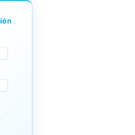
ción
y